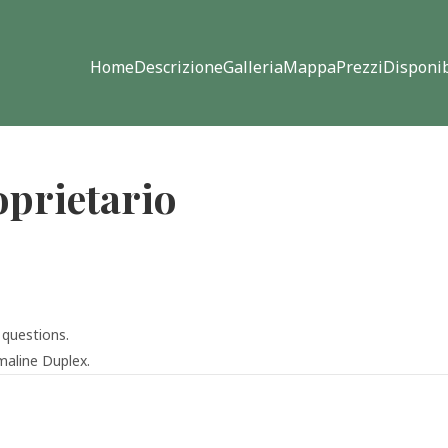
Home
Descrizione
Galleria
Mappa
Prezzi
Disponib
oprietario
 questions.
maline Duplex.