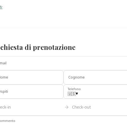
fr
chiesta di prenotazione
mail
Nome
Cognome
Telefono
spiti
▾
🇺🇸
eck-in
Check-out
Commento