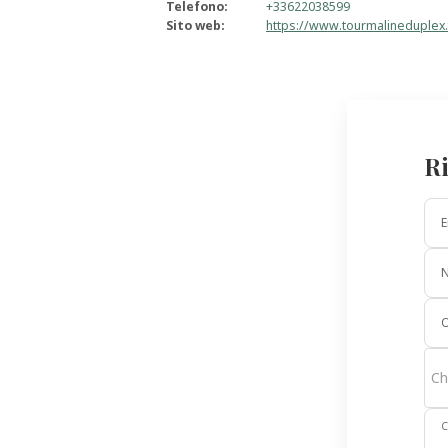
Telefono
:
+33622038599
Sito web
:
https://www.tourmalineduplex.
Ri
E
O
Ch