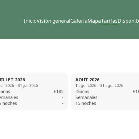
Inicio
Visión general
Galería
Mapa
Tarifas
Disponib
UILLET 2026
AOUT 2026
jul. 2026 – 31 jul. 2026
1 ago. 2026 – 31 ago. 2026
iarias
€185
Diarias
€1
emanales
-
Semanales
5 noches
-
15 noches