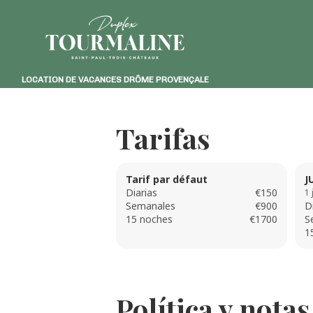
LOCATION DE VACANCES DRÔME PROVENÇALE
Tarifas
Tarif par défaut
J
Diarias
€150
1 
Semanales
€900
D
15 noches
€1700
S
1
Política y notas