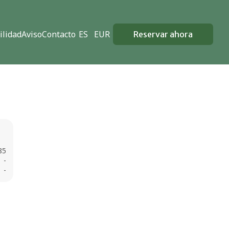
ilidad
Aviso
Contacto
ES
EUR
Reservar ahora
85
-
-